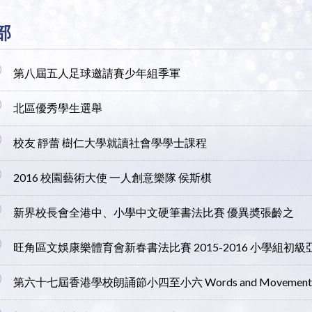
部
第八屆五人足球邀請賽少年組季軍
北區優秀學生選舉
校友 靜蕾 樹仁大學就讀社會學學士課程
2016 校園藝術大使 一人創意樂隊 侯斯棋
新界校長會全港中、小學中文硬筆書法比賽 優異奬張齡之
旺角區文娛康樂體育會新春書法比賽 2015-2016 小學組初
第六十七屆香港學校朗誦節小四至小六 Words and Movemen