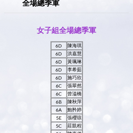
全場總季軍
女子組全場總季軍
陳海琪
6D
洪嘉慧
6D
黃珮琳
6D
李希茹
6D
施巧欣
6D
張翠然
6C
曾溢橋
6C
陳秋萍
6B
鮑矜婷
6A
張櫻琼
5E
莊凱程
5C