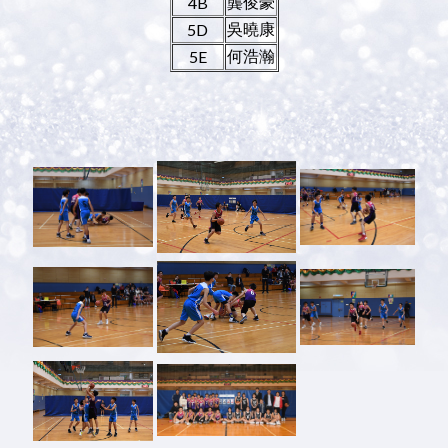
龔俊豪
4B
吳曉康
5D
何浩瀚
5E