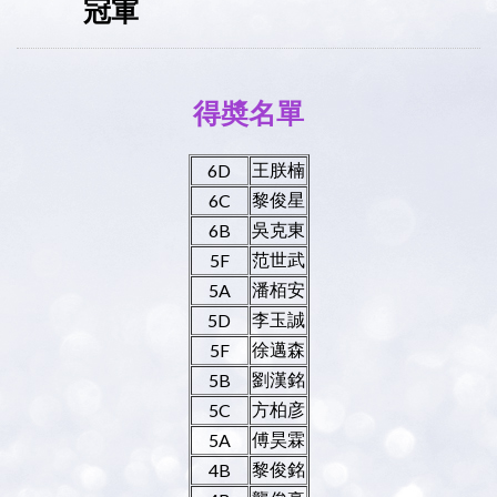
冠軍
得奬名單
王朕楠
6D
黎俊星
6C
吳克東
6B
范世武
5F
潘栢安
5A
李玉誠
5D
徐邁森
5F
劉漢銘
5B
方柏彦
5C
傅昊霖
5A
黎俊銘
4B