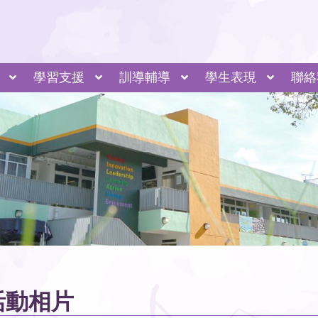
學習支援
訓導輔導
學生表現
聯絡
非華語生支援 NCS Support
金錢村何東小學 AI 眼鏡應用簡介
專題研習和全方位學習
外籍英語教師計劃
小組學習 全面關顧
共融活動 推己及人
自定目標 各適其適
家校合作 相得益彰
專業支援 全面照顧
發掘潛能 展現亮點
調適教學 相體裁衣
童村同樂活
童村同樂活
河
上海
活動相片