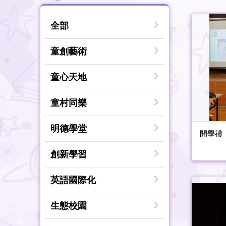
全部
童創藝術
童心天地
童村同樂
明德學堂
開學禮
創新學習
英語國際化
生態校園