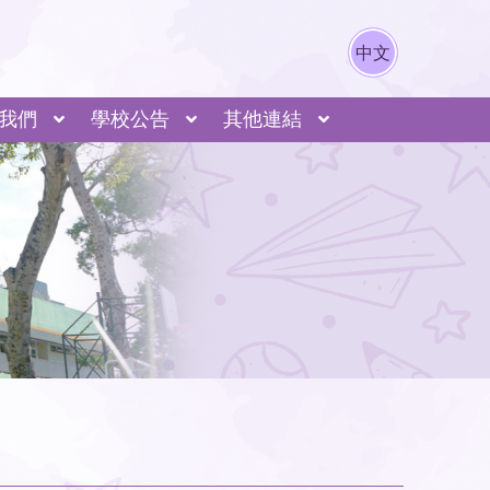
中文
我們
學校公告
其他連結
動列表
動導覽
源市江東新區城東學校
長寧區哈密路小學
A I 發展（本校何劍輝主任-灼見名家）