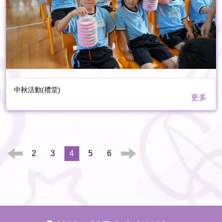
中秋活動(禮堂)
更多
2
3
4
5
6