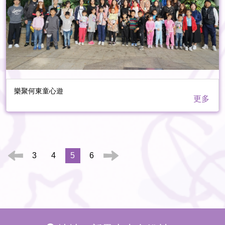
樂聚何東童心遊
更多
3
4
5
6