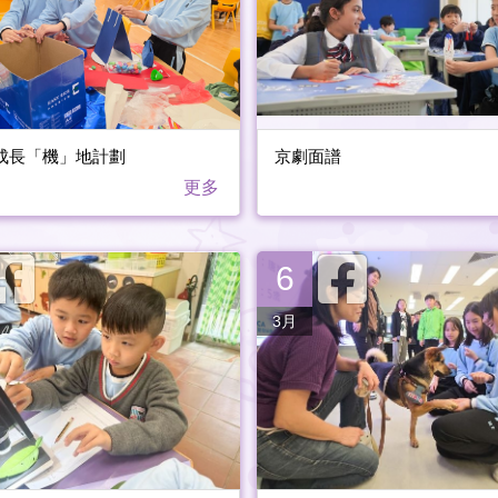
成長「機」地計劃
京劇面譜
更多
6
3月