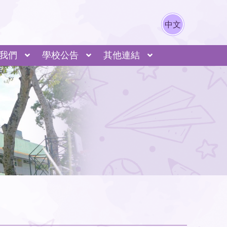
中文
我們
學校公告
其他連結
動列表
動導覽
源市江東新區城東學校
長寧區哈密路小學
A I 發展（本校何劍輝主任-灼見名家）