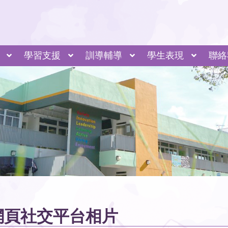
學習支援
訓導輔導
學生表現
聯絡
非華語生支援 NCS Support
金錢村何東小學 AI 眼鏡應用簡介
專題研習和全方位學習
外籍英語教師計劃
小組學習 全面關顧
共融活動 推己及人
自定目標 各適其適
家校合作 相得益彰
專業支援 全面照顧
發掘潛能 展現亮點
調適教學 相體裁衣
童村同樂活
童村同樂活
河
上海
網頁社交平台相片