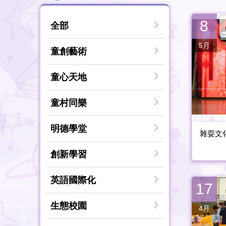
8
全部
5月
童創藝術
童心天地
童村同樂
明德學堂
雜耍文
創新學習
英語國際化
17
生態校園
4月