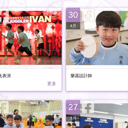
30
4月
化表演
樂器設計師
更多
27
3月