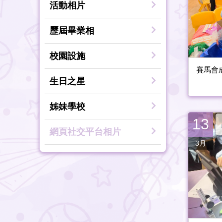
活動相片
歷屆畢業相
校園設施
賽馬會
生日之星
姊妹學校
13
網頁社交平台相片
3月