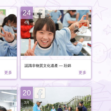
24
4月
認識非物質文化遺產 — 壯錦
更多
更多
20
3月