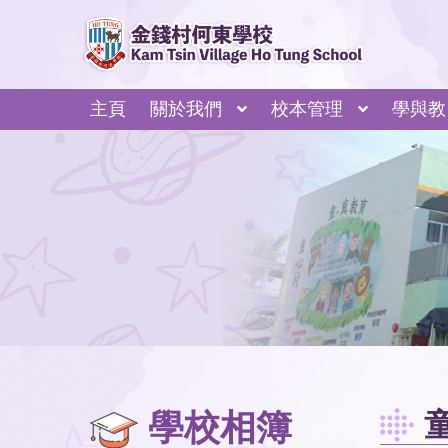
主頁
關於我們
校本管理
學與教
學校相簿