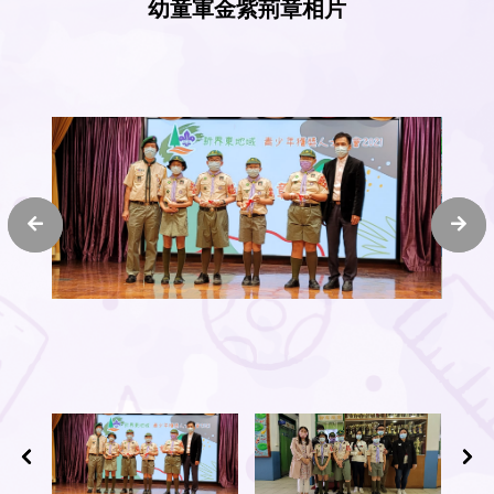
幼童軍金紫荊章相片