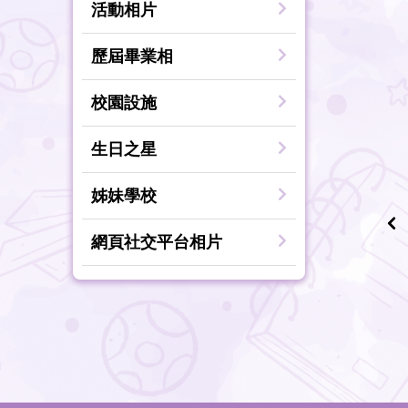
活動相片
歷屆畢業相
校園設施
生日之星
姊妹學校
網頁社交平台相片