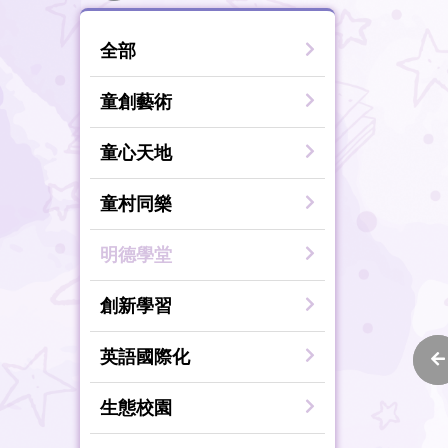
全部
童創藝術
童心天地
童村同樂
明德學堂
創新學習
英語國際化
生態校園