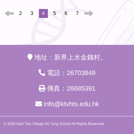
2
3
4
5
6
7
地址：新界上水金錢村。
電話：26703849
傳真：26685391
info@ktvhts.edu.hk
© 2026 Kam Tsin Village Ho Tung School All Rights Reserved.