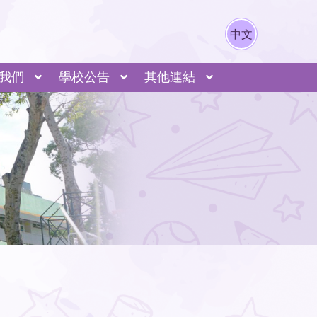
中文
我們
學校公告
其他連結
動列表
動導覽
源市江東新區城東學校
長寧區哈密路小學
A I 發展（本校何劍輝主任-灼見名家）