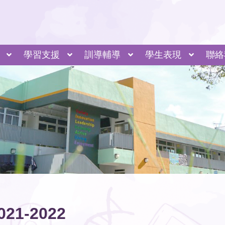
學習支援
訓導輔導
學生表現
聯絡
非華語生支援 NCS Support
金錢村何東小學 AI 眼鏡應用簡介
專題研習和全方位學習
外籍英語教師計劃
小組學習 全面關顧
共融活動 推己及人
自定目標 各適其適
家校合作 相得益彰
專業支援 全面照顧
發掘潛能 展現亮點
調適教學 相體裁衣
童村同樂活
童村同樂活
河
上海
021-2022