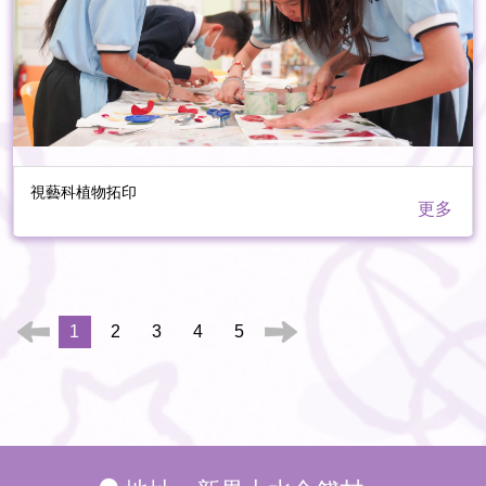
視藝科植物拓印
更多
1
2
3
4
5