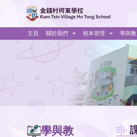
主頁
關於我們
校本管理
學與教
學與教