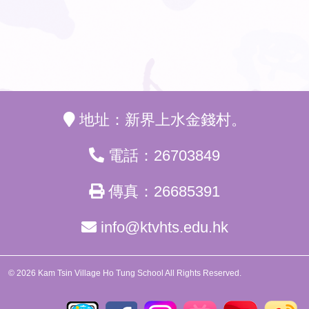
地址：新界上水金錢村。
電話：26703849
傳真：26685391
info@ktvhts.edu.hk
© 2026 Kam Tsin Village Ho Tung School All Rights Reserved.