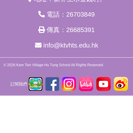
電話：26703849
傳真：26685391
info@ktvhts.edu.hk
© 2026 Kam Tsin Village Ho Tung School All Rights Reserved.
訂閱我們