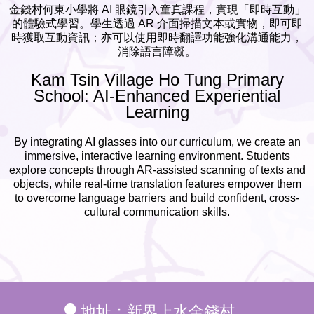
金錢村何東小學將 AI 眼鏡引入童真課程，實現「即時互動」
的體驗式學習。學生透過 AR 介面掃描文本或實物，即可即
時獲取互動資訊；亦可以使用即時翻譯功能強化溝通能力，
消除語言障礙。
Kam Tsin Village Ho Tung Primary
School: AI-Enhanced Experiential
Learning
By integrating AI glasses into our curriculum, we create an
immersive, interactive learning environment. Students
explore concepts through AR-assisted scanning of texts and
objects, while real-time translation features empower them
to overcome language barriers and build confident, cross-
cultural communication skills.
地址：新界上水金錢村。