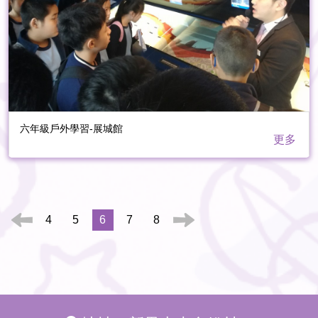
六年級戶外學習-展城館
更多
4
5
6
7
8