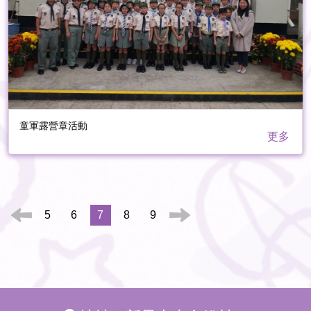
童軍露營章活動
更多
5
6
7
8
9