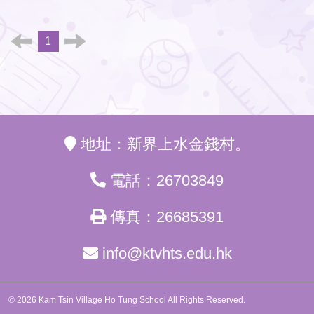
1
地址：新界上水金錢村。
電話：26703849
傳真：26685391
info@ktvhts.edu.hk
© 2026 Kam Tsin Village Ho Tung School All Rights Reserved.