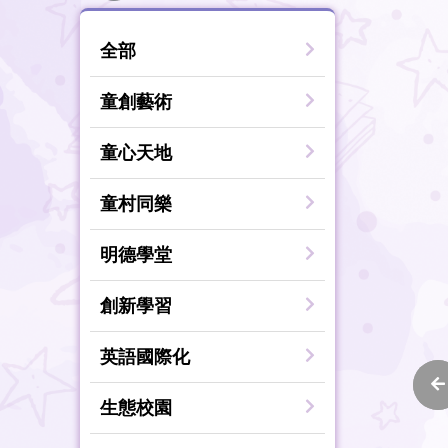
全部
童創藝術
童心天地
童村同樂
明德學堂
創新學習
英語國際化
生態校園